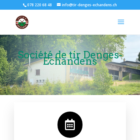
078 220 68 48
info@tir-denges-echandens.ch
Société de tir Denges-
Echandens
